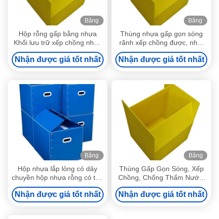
Băng
Băng
hình
hình
Hộp rỗng gấp bằng nhựa
Thùng nhựa gấp gọn sóng
Khối lưu trữ xếp chồng nhau
rãnh xếp chồng được, nhẹ,
PP Khối chứa nhựa lăn
bằng nhựa rỗng, thân thiện
Nhận được giá tốt nhất
Nhận được giá tốt nhất
với môi trường
Băng
Băng
hình
hình
Hộp nhựa lắp lỏng có dây
Thùng Gấp Gọn Sóng, Xếp
chuyền hộp nhựa rỗng có thể
Chồng, Chống Thấm Nước,
xếp chồng
Đóng Gói Hậu Cần, Nhẹ, Có
Nhận được giá tốt nhất
Nhận được giá tốt nhất
Thể Gập Lại, Thùng Vận
Chuyển