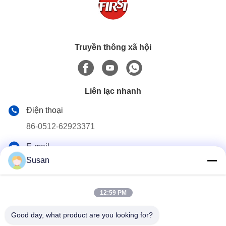
Truyền thông xã hội
Liên lạc nhanh
Điện thoại
86-0512-62923371
E-mail
Susan
susan@first-plastic.com
Địa chỉ
tầng 3, khối C, số 80 đường Tongyuan Suzhou Công viên
12:59 PM
công nghiệp Jiangsu Trung Quốc
Good day, what product are you looking for?