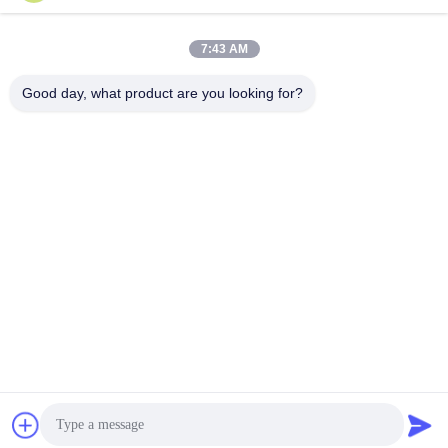
7:43 AM
Liên lạc nhanh
Good day, what product are you looking for?
Điện thoại
86-0512-62923371
E-mail
susan@first-plastic.com
Địa chỉ
tầng 3, khối C, số 80 đường Tongyuan Suzhou Công viên
công nghiệp Jiangsu Trung Quốc
Chính sách bảo mật
|
Sơ đồ trang web
Trung Quốc Chất lượng tốt Thùng nhựa có thể gập lại Nhà cung
cấp. 2024-2026 Suzhou Industrial PARK FIRST Plastics Co., Ltd.
Tất cả các quyền được bảo lưu.