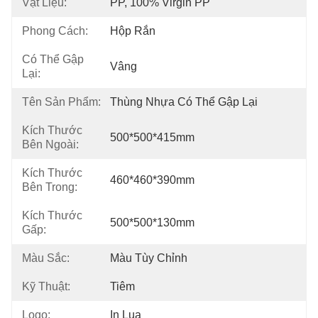
Vật Liệu:
PP, 100% Virgin PP
Phong Cách:
Hộp Rắn
Có Thể Gập
Vâng
Lại:
Tên Sản Phẩm:
Thùng Nhựa Có Thể Gập Lại
Kích Thước
500*500*415mm
Bên Ngoài:
Kích Thước
460*460*390mm
Bên Trong:
Kích Thước
500*500*130mm
Gấp:
Màu Sắc:
Màu Tùy Chỉnh
Kỹ Thuật:
Tiêm
Logo:
In Lụa