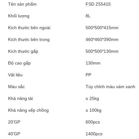
Tên sản phẩm
FSD Z55415
Khối lượng
8L
Kích thước bên ngoài
500*500*415mm
Kích thước bên trong
460*460*390mm
Kích thước gấp
500*500*130mm
Độ cao gấp
130mm
Vật liệu
PP
Màu sắc
Tùy chỉnh màu xám xanh
Khả năng tải
≤ 25kg
Khả năng xếp chồng
≤ 100kg
20'GP
600pcs
40'GP
1400pcs