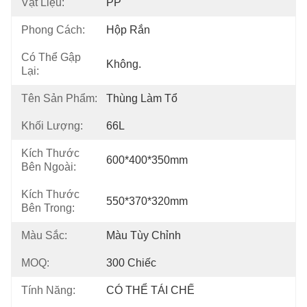
Vật Liệu:
PP
Phong Cách:
Hộp Rắn
Có Thể Gập
Không.
Lại:
Tên Sản Phẩm:
Thùng Làm Tổ
Khối Lượng:
66L
Kích Thước
600*400*350mm
Bên Ngoài:
Kích Thước
550*370*320mm
Bên Trong:
Màu Sắc:
Màu Tùy Chỉnh
MOQ:
300 Chiếc
Tính Năng:
CÓ THỂ TÁI CHẾ