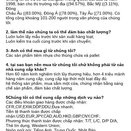
1998, bán cho thị trường nội địa ((94.57%), Bắc Mỹ ((3.11%), 
Đông
Châu Âu ((83.00%), Đông Á ((78.00%), Tây Âu ((71.00%). Có 
tổng cộng khoảng 101-200 người trong văn phòng của chúng 
tôi.
2. làm thế nào chúng ta có thể đảm bảo chất lượng?
Luôn luôn lấy mẫu trước khi sản xuất hàng loạt;
Luôn kiểm tra cuối cùng trước khi vận chuyển;
3- Anh có thể mua gì từ chúng tôi?
Các sản phẩm tiêm nhựa cho thùng chứa và pallet
4. tại sao bạn nên mua từ chúng tôi chứ không phải từ các 
nhà cung cấp khác?
Hơn 60 năm kinh nghiệm tích lũy thương hiệu, hơn 4 triệu mảnh 
hàng năm cung cấp, cung cấp kịp thời một loạt đầy đủ
hệ thống sản phẩm, mua sắm một cửa, chứng nhận bằng sáng 
chế sản phẩm, đảm bảo chất lượng.
5Chúng tôi có thể cung cấp những dịch vụ nào?
Các điều khoản giao hàng được chấp nhận: 
CFR,CIF,EXW,DDP,DDU,Đưa nhanh;
Tiền tệ thanh toán được chấp 
nhận:USD,EUR,JPY,CAD,AUD,HKD,GBP,CNY,CHF;
Phương thức thanh toán được chấp nhận: T/T, L/C, D/P D/A, 
Thẻ tín dụng, Western Union;
Ngôn ngữ nói: Tiếng Anh, Trung Quốc, Nhật Bản