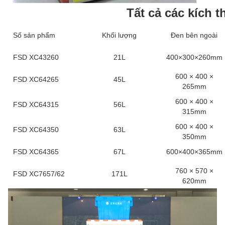
Tất cả các kích 
Số sản phẩm
Khối lượng
Đen bên ngoài
FSD XC43260
21L
400×300×260mm
600 × 400 ×
FSD XC64265
45L
265mm
600 × 400 ×
FSD XC64315
56L
315mm
600 × 400 ×
FSD XC64350
63L
350mm
FSD XC64365
67L
600×400×365mm
760 × 570 ×
FSD XC7657/62
171L
620mm