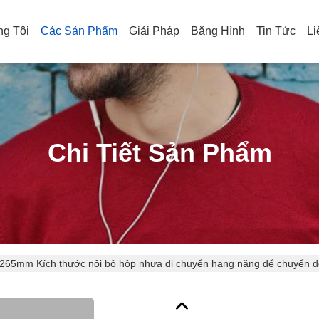
g Tôi
Các Sản Phẩm
Giải Pháp
Băng Hình
Tin Tức
Li
Chi Tiết Sản Phẩm
* 265mm Kích thước nội bộ hộp nhựa di chuyển hạng nặng để chuyển đ