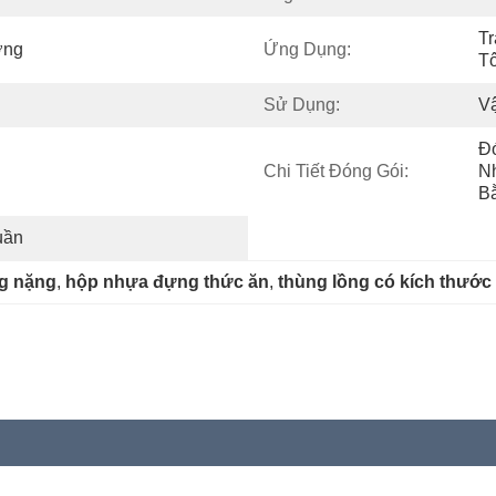
T
ờng
Ứng Dụng:
Tô
Sử Dụng:
V
Đó
Chi Tiết Đóng Gói:
Nh
B
uần
g nặng
, 
hộp nhựa đựng thức ăn
, 
thùng lồng có kích thước