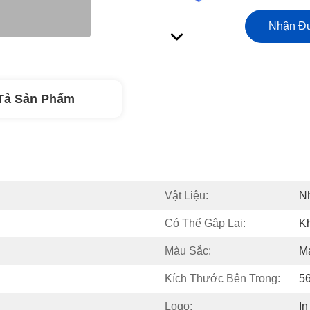
Nhận Đư
Tả Sản Phẩm
Vật Liệu:
N
Có Thể Gập Lại:
K
Màu Sắc:
M
Kích Thước Bên Trong:
5
Logo:
In