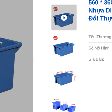
560 * 3
Nhựa Di
Đổi Th
Tên Thương 
Số Mô Hình:
Giá Bán: