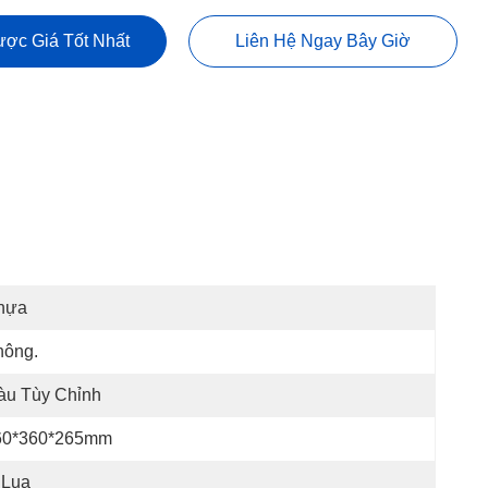
ợc Giá Tốt Nhất
Liên Hệ Ngay Bây Giờ
hựa
hông.
àu Tùy Chỉnh
60*360*265mm
 Lụa