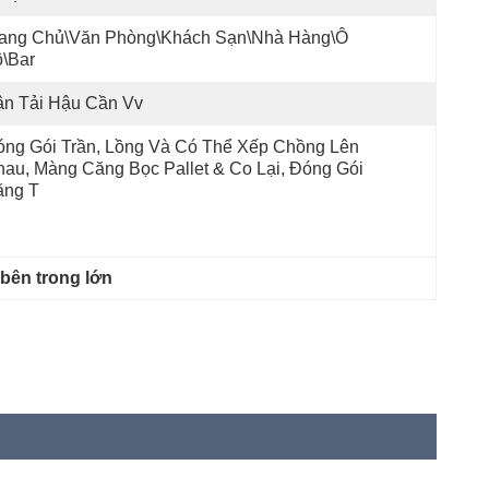
rang Chủ\Văn Phòng\Khách Sạn\Nhà Hàng\Ô 
\bar
ận Tải Hậu Cần Vv
ng Gói Trần, Lồng Và Có Thể Xếp Chồng Lên 
au, Màng Căng Bọc Pallet & Co Lại, Đóng Gói 
ằng T
 bên trong lớn