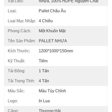
Vật Liệu:
Nhựa, 100% HDPE Nguyên Chất
Loại:
Pallet Châu Âu
Loại Mục Nhập:
4 Chiều
Phong Cách:
Một Khuôn Mặt
Tên Sản Phẩm:
PALLET NHỰA
Kích Thước:
1200*1000*150mm
Kỹ Thuật:
Tiêm
Tải Động:
1 Tấn
Tải Trọng Tĩnh:
4 Tấn
Màu Sắc:
Màu Tùy Chỉnh
Logo:
In Lụa
Cảng:
Thượng Hải