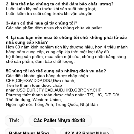
2. làm thế nào chúng ta có thể đảm bảo chất lượng?
Luôn luôn lấy mẫu trước khi sản xuất hàng loạt;
Luôn kiểm tra cuối cùng trước khi vận chuyển;
3- Anh có thể mua gì từ chúng tôi?
Các sản phẩm tiêm nhựa cho thùng chứa và pallet
4. tại sao bạn nên mua từ chúng tôi chứ không phải từ các 
nhà cung cấp khác?
Hơn 60 năm kinh nghiệm tích lũy thương hiệu, hơn 4 triệu mảnh 
hàng năm cung cấp, cung cấp kịp thời một loạt đầy đủ
hệ thống sản phẩm, mua sắm một cửa, chứng nhận bằng sáng 
chế sản phẩm, đảm bảo chất lượng.
5Chúng tôi có thể cung cấp những dịch vụ nào?
Các điều khoản giao hàng được chấp nhận: 
CFR,CIF,EXW,DDP,DDU,Đưa nhanh;
Tiền tệ thanh toán được chấp 
nhận:USD,EUR,JPY,CAD,AUD,HKD,GBP,CNY,CHF;
Phương thức thanh toán được chấp nhận: T/T, L/C, D/P D/A, 
Thẻ tín dụng, Western Union;
Ngôn ngữ nói: Tiếng Anh, Trung Quốc, Nhật Bản
Thẻ:
Các Pallet Nhựa 48x48
Pallet Nhựa Nặng
42 X 42 Pallet Nhựa